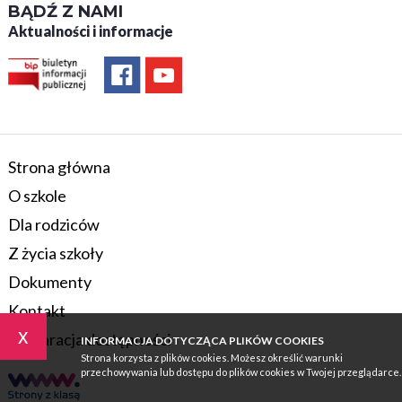
BĄDŹ Z NAMI
Aktualności i informacje
Strona główna
O szkole
Dla rodziców
Z życia szkoły
Dokumenty
Kontakt
x
Deklaracja dostępności
INFORMACJA DOTYCZĄCA PLIKÓW COOKIES
Strona korzysta z plików cookies. Możesz określić warunki
przechowywania lub dostępu do plików cookies w Twojej przeglądarce.