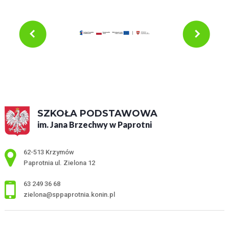
SZKOŁA PODSTAWOWA
im. Jana Brzechwy w Paprotni
Adres pocztowy:
62-513 Krzymów
Paprotnia ul. Zielona 12
63 249 36 68
zielona@sppaprotnia.konin.pl