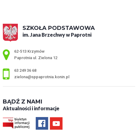
SZKOŁA PODSTAWOWA
im. Jana Brzechwy w Paprotni
Adres pocztowy:
62-513 Krzymów
Paprotnia ul. Zielona 12
63 249 36 68
zielona@sppaprotnia.konin.pl
BĄDŹ Z NAMI
Aktualności i informacje