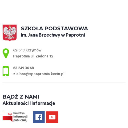
SZKOŁA PODSTAWOWA
im. Jana Brzechwy w Paprotni
Adres pocztowy:
62-513 Krzymów
Paprotnia ul. Zielona 12
63 249 36 68
zielona@sppaprotnia.konin.pl
BĄDŹ Z NAMI
Aktualności i informacje