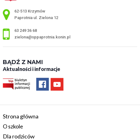
Adres pocztowy:
62-513 Krzymów
Paprotnia ul. Zielona 12
63 249 36 68
zielona@sppaprotnia.konin.pl
BĄDŹ Z NAMI
Aktualności i informacje
Strona główna
O szkole
Dla rodziców