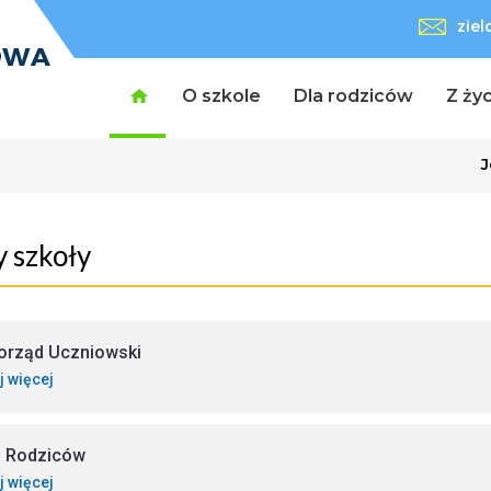
zie
O szkole
Dla rodziców
Z życ
J
 szkoły
rząd Uczniowski
j więcej
 Rodziców
j więcej