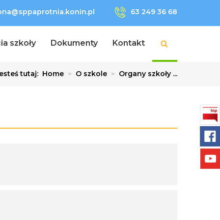
lona@sppaprotnia.konin.pl
63 249 36 68
ia szkoły
Dokumenty
Kontakt
esteś tutaj:
Home
>
O szkole
>
Organy szkoły ...