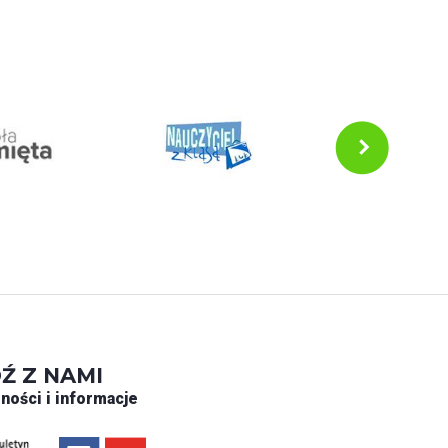
Ź Z NAMI
ności i informacje