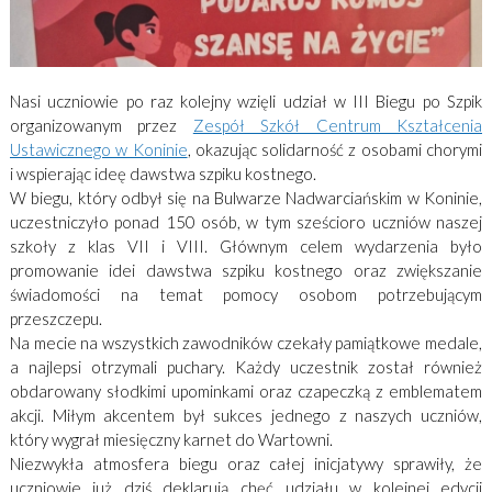
Nasi uczniowie po raz kolejny wzięli udział w III Biegu po Szpik
organizowanym przez
Zespół Szkół Centrum Kształcenia
Ustawicznego w Koninie
, okazując solidarność z osobami chorymi
i wspierając ideę dawstwa szpiku kostnego.
W biegu, który odbył się na Bulwarze Nadwarciańskim w Koninie,
uczestniczyło ponad 150 osób, w tym sześcioro uczniów naszej
szkoły z klas VII i VIII. Głównym celem wydarzenia było
promowanie idei dawstwa szpiku kostnego oraz zwiększanie
świadomości na temat pomocy osobom potrzebującym
przeszczepu.
Na mecie na wszystkich zawodników czekały pamiątkowe medale,
a najlepsi otrzymali puchary. Każdy uczestnik został również
obdarowany słodkimi upominkami oraz czapeczką z emblematem
akcji. Miłym akcentem był sukces jednego z naszych uczniów,
który wygrał miesięczny karnet do Wartowni.
Niezwykła atmosfera biegu oraz całej inicjatywy sprawiły, że
uczniowie już dziś deklarują chęć udziału w kolejnej edycji