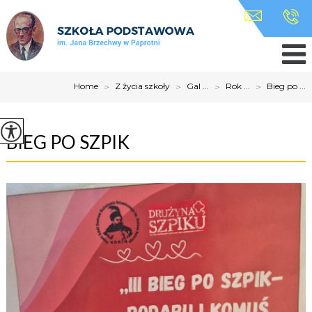
Home
>
Z życia szkoły
>
Gal ...
>
Rok ...
>
Bieg po ...
BIEG PO SZPIK