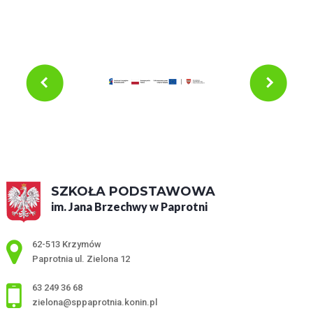
SZKOŁA PODSTAWOWA
im. Jana Brzechwy w Paprotni
Adres pocztowy:
62-513 Krzymów
Paprotnia ul. Zielona 12
63 249 36 68
zielona@sppaprotnia.konin.pl