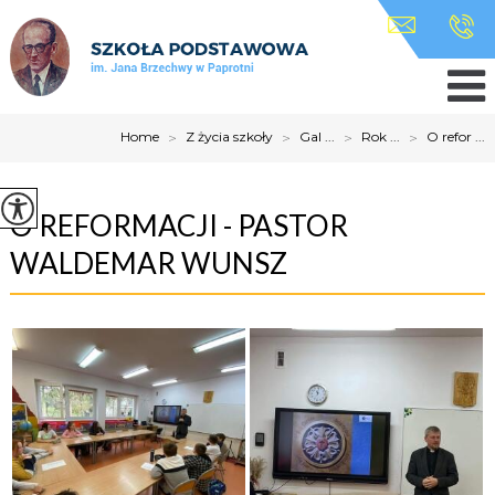
Home
>
Z życia szkoły
>
Gal ...
>
Rok ...
>
O refor ...
O REFORMACJI - PASTOR
WALDEMAR WUNSZ