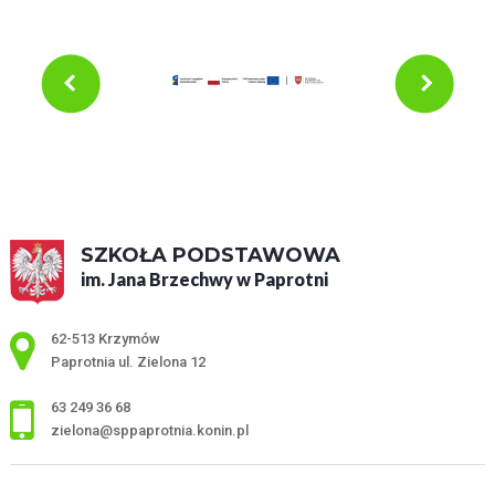
SZKOŁA PODSTAWOWA
im. Jana Brzechwy w Paprotni
Adres pocztowy:
62-513 Krzymów
Paprotnia ul. Zielona 12
63 249 36 68
zielona@sppaprotnia.konin.pl