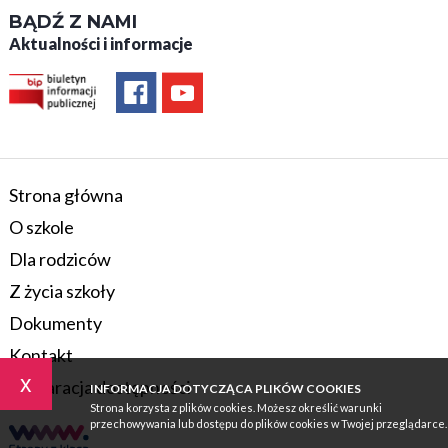
BĄDŹ Z NAMI
Aktualności i informacje
Strona główna
O szkole
Dla rodziców
Z życia szkoły
Dokumenty
Kontakt
x
Deklaracja dostępności
INFORMACJA DOTYCZĄCA PLIKÓW COOKIES
Strona korzysta z plików cookies. Możesz określić warunki
przechowywania lub dostępu do plików cookies w Twojej przeglądarce.