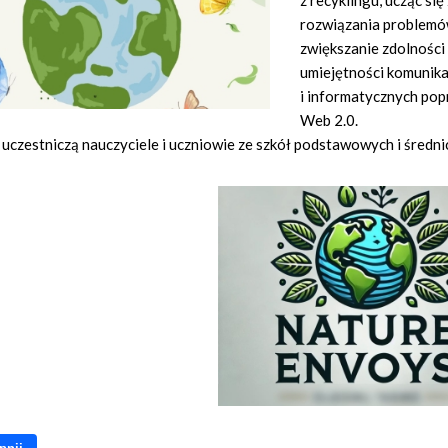
z recyklingu, ucząc si
rozwiązania problemó
zwiększanie zdolnośc
umiejętności komunik
i informatycznych pop
Web 2.0.
uczestniczą nauczyciele i uczniowie ze szkół podstawowych i średnich