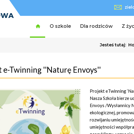
zie
O szkole
Dla rodziców
Z życ
Jesteś tutaj:
H
t e-Twinning ''Naturę Envoys''
Projekt eTwinning ‘N
Nasza Szkoła bierze 
Envoys /Wysłannicy Na
ekologicznej, promowan
rozwijaniu umiejętnoś
umiejętności współpra