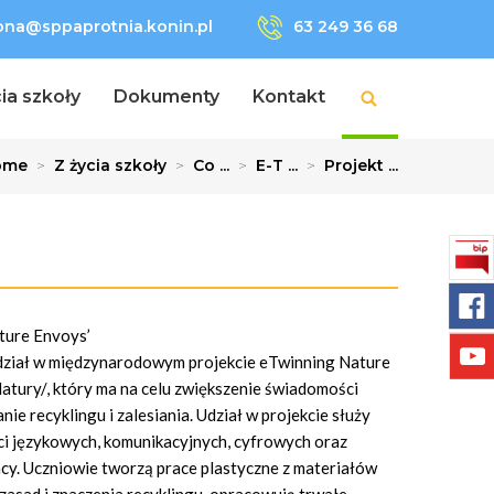
lona@sppaprotnia.konin.pl
63 249 36 68
ia szkoły
Dokumenty
Kontakt
ome
>
Z życia szkoły
>
Co ...
>
E-T ...
>
Projekt ...
ature Envoys’
udział w międzynarodowym projekcie eTwinning Nature
tury/, który ma na celu zwiększenie świadomości
ie recyklingu i zalesiania. Udział w projekcie służy
ci językowych, komunikacyjnych, cyfrowych oraz
cy. Uczniowie tworzą prace plastyczne z materiałów