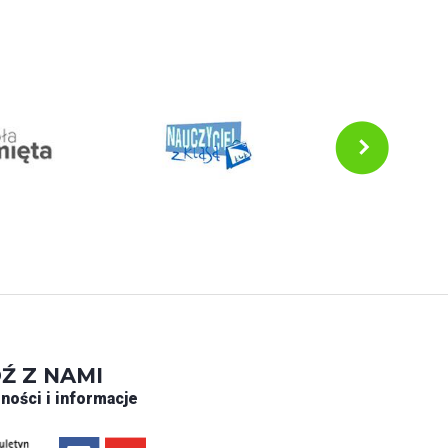
Ź Z NAMI
ności i informacje