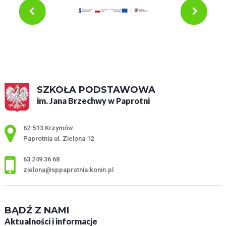
SZKOŁA PODSTAWOWA
im. Jana Brzechwy w Paprotni
Adres pocztowy:
62-513 Krzymów
Paprotnia ul. Zielona 12
63 249 36 68
zielona@sppaprotnia.konin.pl
BĄDŹ Z NAMI
Aktualności i informacje