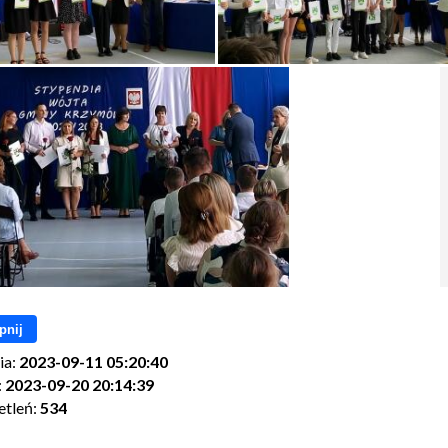
pnij
ia:
2023-09-11 05:20:40
:
2023-09-20 20:14:39
etleń:
534