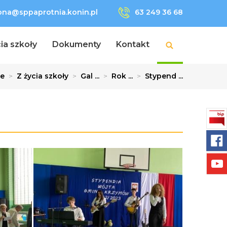
lona@sppaprotnia.konin.pl
63 249 36 68
ia szkoły
Dokumenty
Kontakt
e
>
Z życia szkoły
>
Gal ...
>
Rok ...
>
Stypend ...