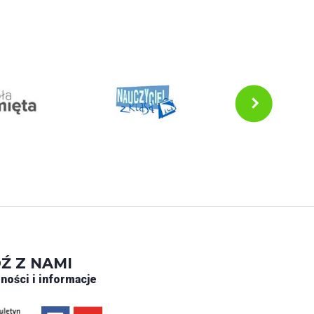
Ź Z NAMI
ności i informacje