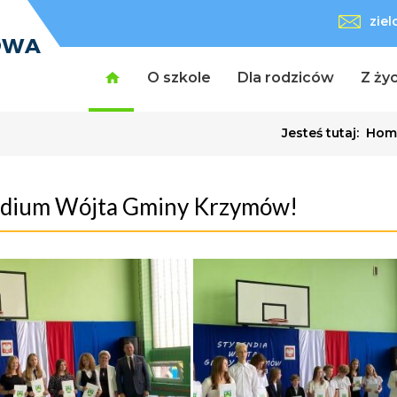
zie
O szkole
Dla rodziców
Z życ
Jesteś tutaj:
Hom
ndium Wójta Gminy Krzymów!