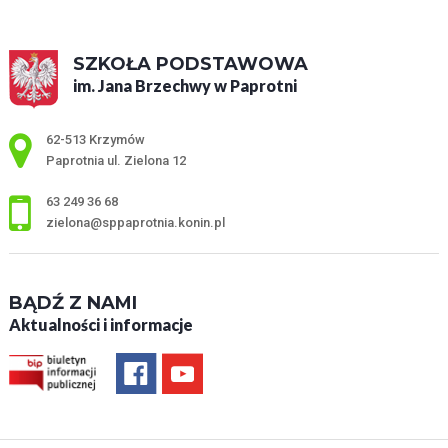
SZKOŁA PODSTAWOWA
im. Jana Brzechwy w Paprotni
Adres pocztowy:
62-513 Krzymów
Paprotnia ul. Zielona 12
63 249 36 68
zielona@sppaprotnia.konin.pl
BĄDŹ Z NAMI
Aktualności i informacje