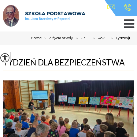
Home
>
Z życia szkoły
>
Gal ...
>
Rok ...
>
Tydzie� ...
TYDZIEŃ DLA BEZPIECZEŃSTWA