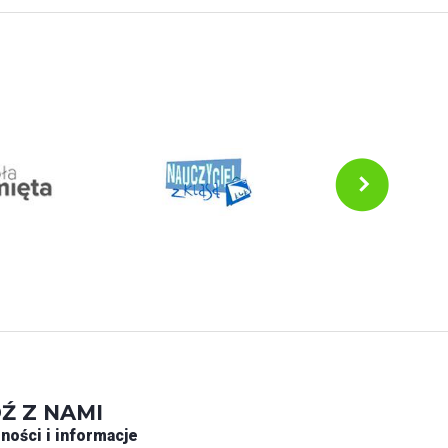
Ź Z NAMI
ności i informacje